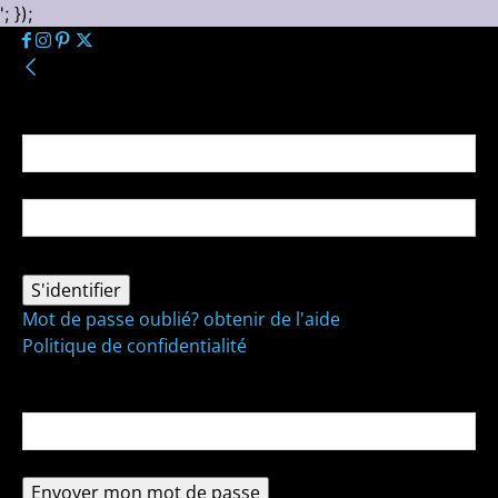
'; });
Se connecter
Bienvenue ! Connectez-vous à votre compte :
votre nom d'utilisateur
votre mot de passe
Mot de passe oublié? obtenir de l'aide
Politique de confidentialité
Récupération de mot de passe
Récupérer votre mot de passe
votre email