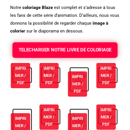
Notre
coloriage Blaze
est complet et s’adresse à tous
les fans de cette série d’animation. D’ailleurs, nous vous
donnons la possibilité de regarder chaque
image à
colorier
sur le diaporama en dessous.
TELECHARGER NOTRE LIVRE DE COLORIAGE
IMPRI
IMPRI
IMPRI
MER /
MER /
MER /
IMPRI
PDF
PDF
PDF
MER /
PDF
IMPRI
IMPRI
MER /
MER /
IMPRI
IMPRI
PDF
PDF
MER /
MER /