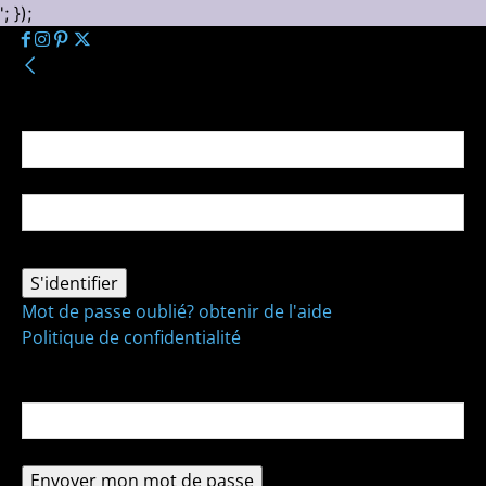
'; });
Se connecter
Bienvenue ! Connectez-vous à votre compte :
votre nom d'utilisateur
votre mot de passe
Mot de passe oublié? obtenir de l'aide
Politique de confidentialité
Récupération de mot de passe
Récupérer votre mot de passe
votre email