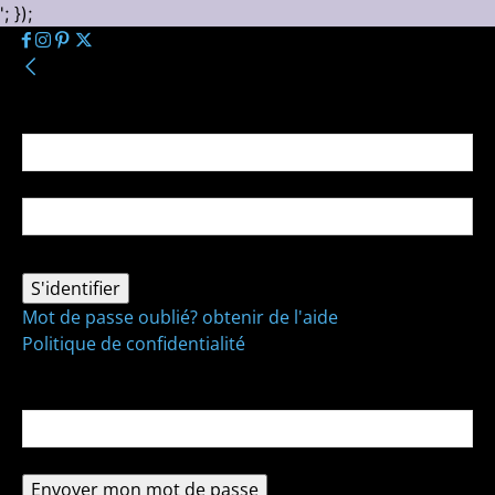
'; });
Se connecter
Bienvenue ! Connectez-vous à votre compte :
votre nom d'utilisateur
votre mot de passe
Mot de passe oublié? obtenir de l'aide
Politique de confidentialité
Récupération de mot de passe
Récupérer votre mot de passe
votre email