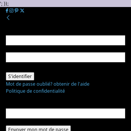
'; });
Se connecter
Bienvenue ! Connectez-vous à votre compte :
votre nom d'utilisateur
votre mot de passe
Mot de passe oublié? obtenir de l'aide
Politique de confidentialité
Récupération de mot de passe
Récupérer votre mot de passe
votre email