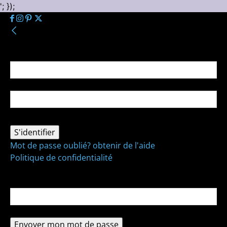
'; });
Se connecter
Bienvenue ! Connectez-vous à votre compte :
votre nom d'utilisateur
votre mot de passe
Mot de passe oublié? obtenir de l'aide
Politique de confidentialité
Récupération de mot de passe
Récupérer votre mot de passe
votre email