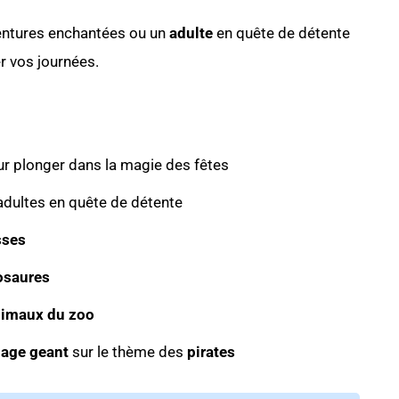
entures enchantées ou un
adulte
en quête de détente
r vos journées.
ur plonger dans la magie des fêtes
 adultes en quête de détente
sses
osaures
imaux du zoo
iage geant
sur le thème des
pirates