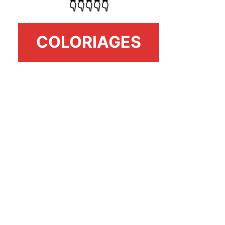
👇👇👇👇👇
COLORIAGES