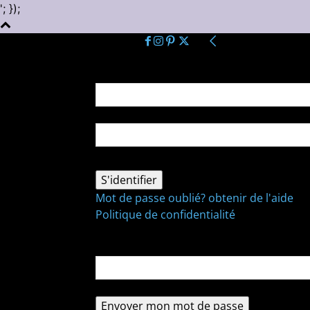
'; });
Se connecter
Bienvenue ! Connectez-vous à votre comp
votre nom d'utilisateur
votre mot de passe
Mot de passe oublié? obtenir de l'aide
Politique de confidentialité
Récupération de mot de passe
Récupérer votre mot de passe
votre email