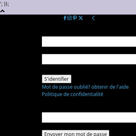
'; });
Se connecter
Bienvenue ! Connectez-vous à votre comp
votre nom d'utilisateur
votre mot de passe
Mot de passe oublié? obtenir de l'aide
Politique de confidentialité
Récupération de mot de passe
Récupérer votre mot de passe
votre email