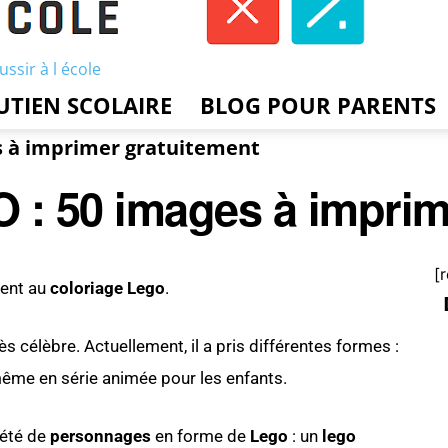
ussir à l école
UTIEN SCOLAIRE
BLOG POUR PARENTS
s à imprimer gratuitement
 : 50 images à imprim
[
ment au
coloriage Lego
.
ès célèbre. Actuellement, il a pris différentes formes :
 même en série animée pour les enfants.
iété de
personnages
en forme de
Lego
: un
lego