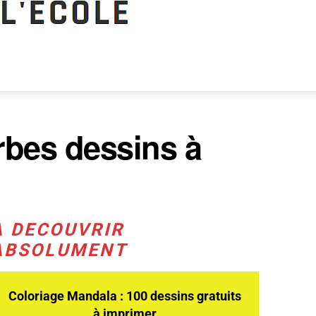
rbes dessins à
A DECOUVRIR
ABSOLUMENT
Coloriage Mandala : 100 dessins gratuits
à imprimer