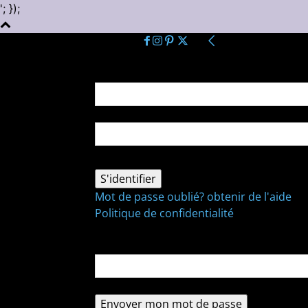
'; });
Se connecter
Bienvenue ! Connectez-vous à votre comp
votre nom d'utilisateur
votre mot de passe
Mot de passe oublié? obtenir de l'aide
Politique de confidentialité
Récupération de mot de passe
Récupérer votre mot de passe
votre email