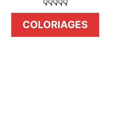
👇👇👇👇👇
COLORIAGES