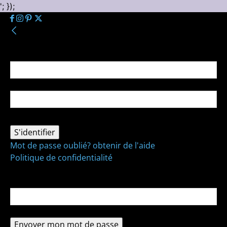
'; });
Se connecter
Bienvenue ! Connectez-vous à votre compte :
votre nom d'utilisateur
votre mot de passe
Mot de passe oublié? obtenir de l'aide
Politique de confidentialité
Récupération de mot de passe
Récupérer votre mot de passe
votre email