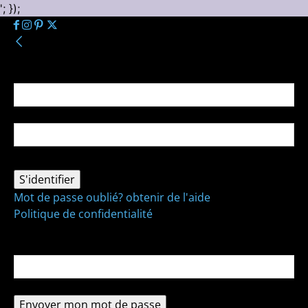
'; });
Se connecter
Bienvenue ! Connectez-vous à votre compte :
votre nom d'utilisateur
votre mot de passe
Mot de passe oublié? obtenir de l'aide
Politique de confidentialité
Récupération de mot de passe
Récupérer votre mot de passe
votre email