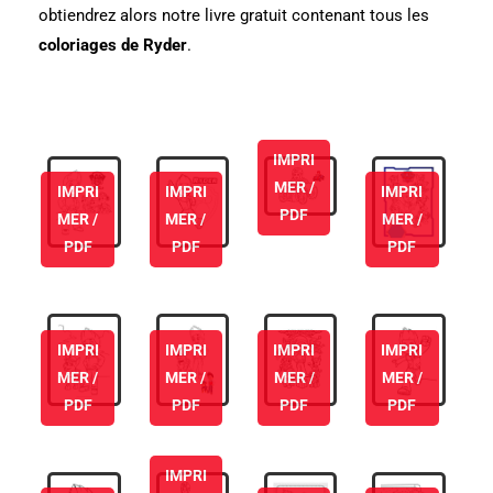
obtiendrez alors notre livre gratuit contenant tous les
coloriages de Ryder
.
IMPRI
MER /
IMPRI
IMPRI
IMPRI
PDF
MER /
MER /
MER /
PDF
PDF
PDF
IMPRI
IMPRI
IMPRI
IMPRI
MER /
MER /
MER /
MER /
PDF
PDF
PDF
PDF
IMPRI