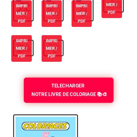
MER /
IMPRI
IMPRI
IMPRI
PDF
MER /
MER /
MER /
PDF
PDF
PDF
IMPRI
IMPRI
MER /
MER /
PDF
PDF
TELECHARGER
NOTRE LIVRE DE COLORIAGE 📚🎨