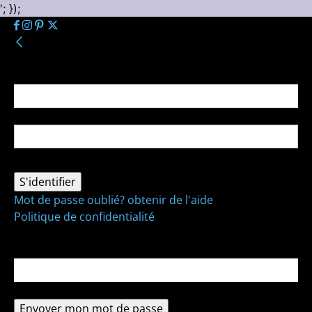
'; });
Se connecter
Bienvenue ! Connectez-vous à votre compte :
votre nom d'utilisateur
votre mot de passe
Mot de passe oublié? obtenir de l'aide
Politique de confidentialité
Récupération de mot de passe
Récupérer votre mot de passe
votre email