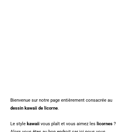
Bienvenue sur notre page entièrement consacrée au
dessin kawaii de licorne
.
Le style
kawaii
vous plaît et vous aimez les
licornes
?
Alors vous êtes au bon endroit car ici nous vous