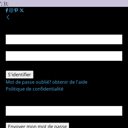
'; });
Se connecter
Bienvenue ! Connectez-vous à votre compte :
votre nom d'utilisateur
votre mot de passe
Mot de passe oublié? obtenir de l'aide
Politique de confidentialité
Récupération de mot de passe
Récupérer votre mot de passe
votre email