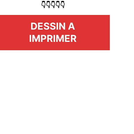
👇👇👇👇👇
DESSIN A
IMPRIMER