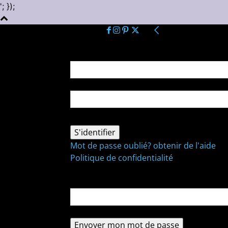
'; });
Se connecter
Bienvenue ! Connectez-vous à votre comp
votre nom d'utilisateur
votre mot de passe
Mot de passe oublié? obtenir de l'aide
Politique de confidentialité
Récupération de mot de passe
Récupérer votre mot de passe
votre email