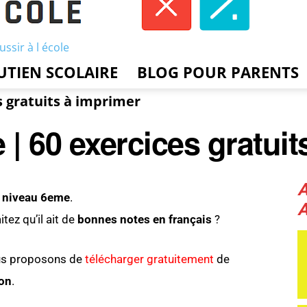
ussir à l école
UTIEN SCOLAIRE
BLOG POUR PARENTS
s gratuits à imprimer
 | 60 exercices gratuit
e niveau 6eme
.
tez qu’il ait de
bonnes notes en français
?
ous proposons de
télécharger gratuitement
de
son
.