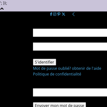
'; });
Se connecter
Bienvenue ! Connectez-vous à votre comp
votre nom d'utilisateur
votre mot de passe
Mot de passe oublié? obtenir de l'aide
Politique de confidentialité
Récupération de mot de passe
Récupérer votre mot de passe
votre email