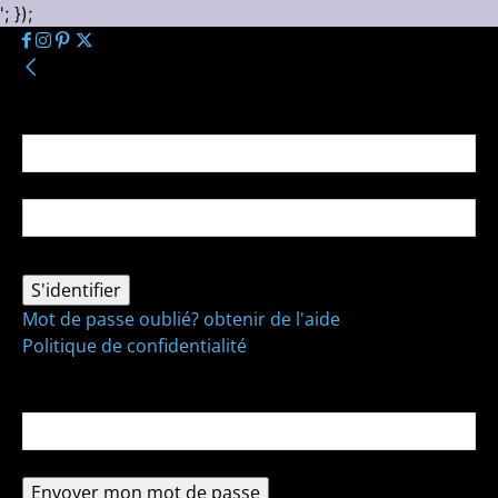
'; });
Se connecter
Bienvenue ! Connectez-vous à votre compte :
votre nom d'utilisateur
votre mot de passe
Mot de passe oublié? obtenir de l'aide
Politique de confidentialité
Récupération de mot de passe
Récupérer votre mot de passe
votre email