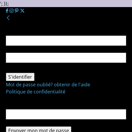
'; });
Se connecter
Bienvenue ! Connectez-vous à votre compte :
votre nom d'utilisateur
votre mot de passe
Mot de passe oublié? obtenir de l'aide
Politique de confidentialité
Récupération de mot de passe
Récupérer votre mot de passe
votre email