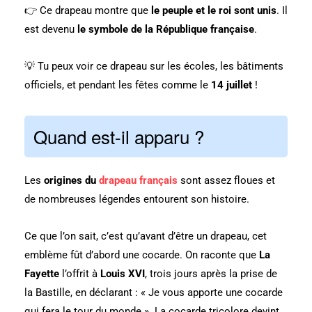
👉 Ce drapeau montre que
le peuple et le roi sont unis
. Il
est devenu
le symbole de la République française
.
💡 Tu peux voir ce drapeau sur les écoles, les bâtiments
officiels, et pendant les fêtes comme le
14 juillet
!
Quand est-il apparu ?
Les
origines du
drapeau français
sont assez floues et
de nombreuses légendes entourent son histoire.
Ce que l’on sait, c’est qu’avant d’être un drapeau, cet
emblème fût d’abord une cocarde. On raconte que
La
Fayette
l’offrit à
Louis XVI
, trois jours après la prise de
la Bastille, en déclarant : « Je vous apporte une cocarde
qui fera le tour du monde ». La cocarde tricolore devint