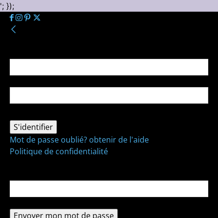
'; });
Se connecter
Bienvenue ! Connectez-vous à votre compte :
votre nom d'utilisateur
votre mot de passe
Mot de passe oublié? obtenir de l'aide
Politique de confidentialité
Récupération de mot de passe
Récupérer votre mot de passe
votre email