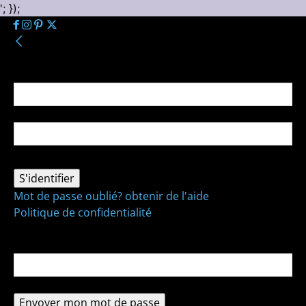
'; });
Se connecter
Bienvenue ! Connectez-vous à votre compte :
votre nom d'utilisateur
votre mot de passe
Mot de passe oublié? obtenir de l'aide
Politique de confidentialité
Récupération de mot de passe
Récupérer votre mot de passe
votre email