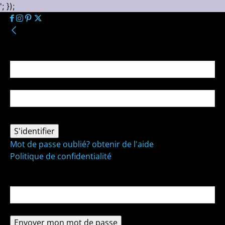
'; });
Se connecter
Bienvenue ! Connectez-vous à votre compte :
votre nom d'utilisateur
votre mot de passe
Mot de passe oublié? obtenir de l'aide
Politique de confidentialité
Récupération de mot de passe
Récupérer votre mot de passe
votre email