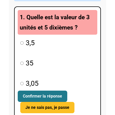
1. Quelle est la valeur de 3
unités et 5 dixièmes ?
3,5
35
3,05
Confirmer la réponse
Je ne sais pas, je passe