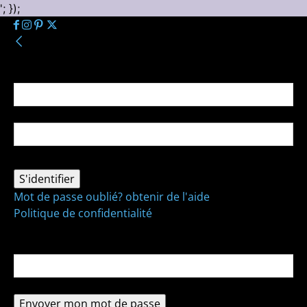
'; });
Se connecter
Bienvenue ! Connectez-vous à votre compte :
votre nom d'utilisateur
votre mot de passe
Mot de passe oublié? obtenir de l'aide
Politique de confidentialité
Récupération de mot de passe
Récupérer votre mot de passe
votre email