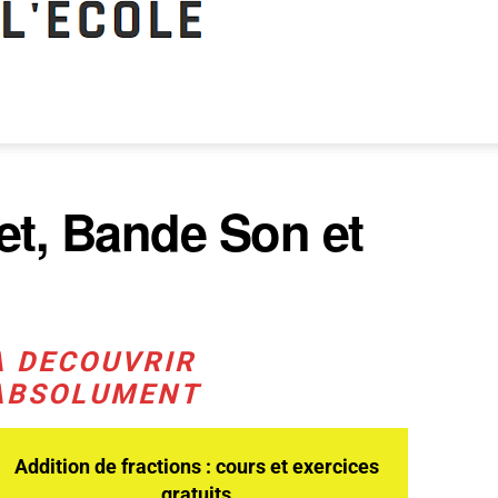
et, Bande Son et
A DECOUVRIR
ABSOLUMENT
Addition de fractions : cours et exercices
gratuits