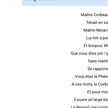
Maître Corbeau
Tenait en s
Maître Renard,
Lui tint à p
Et bonjour, 
Que vous êtes joli !
Sans menti
Se rapport
Vous êtes le Phén
À ces mots, le Corbe
Et pour mon
Il ouvre un large b
Le Renard s’en saisit