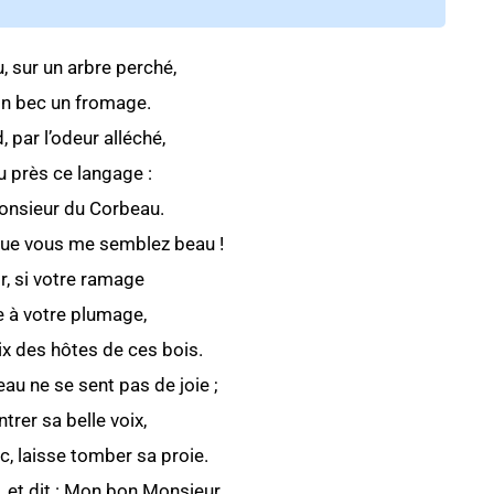
, sur un arbre perché,
on bec un fromage.
 par l’odeur alléché,
eu près ce langage :
Monsieur du Corbeau.
 que vous me semblez beau !
r, si votre ramage
e à votre plumage,
ix des hôtes de ces bois.
au ne se sent pas de joie ;
trer sa belle voix,
ec, laisse tomber sa proie.
, et dit : Mon bon Monsieur,