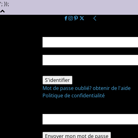
'; });
Se connecter
Bienvenue ! Connectez-vous à votre comp
votre nom d'utilisateur
votre mot de passe
Mot de passe oublié? obtenir de l'aide
Politique de confidentialité
Récupération de mot de passe
Récupérer votre mot de passe
votre email