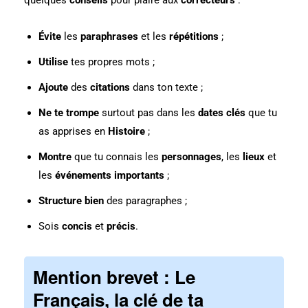
quelques
conseils
pour plaire aux
correcteurs
:
Évite
les
paraphrases
et les
répétitions
;
Utilise
tes propres mots ;
Ajoute
des
citations
dans ton texte ;
Ne te trompe
surtout pas dans les
dates clés
que tu
as apprises en
Histoire
;
Montre
que tu connais les
personnages
, les
lieux
et
les
événements importants
;
Structure bien
des paragraphes ;
Sois
concis
et
précis
.
Mention brevet : Le
Français, la clé de ta