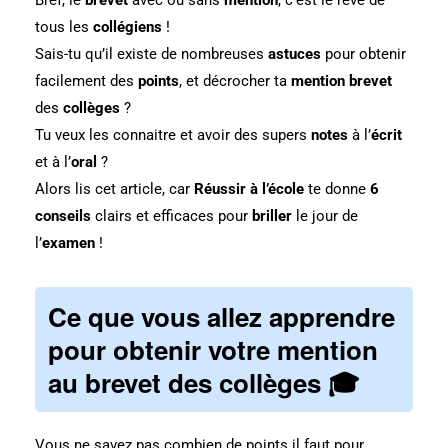
Bref, le
brevet
avec ou sans
mention
, c’est le rêve de
tous les
collégiens
!
Sais-tu qu’il existe de nombreuses
astuces
pour obtenir
facilement des
points
, et
décrocher ta
mention brevet
des
collèges
?
Tu veux les connaitre et avoir des supers
notes
à l’
écrit
et à l’
oral
?
Alors lis cet article, car
Réussir à l’école
te donne
6
conseils
clairs et efficaces pour
briller
le jour de
l’
examen
!
Ce que vous allez apprendre
pour obtenir votre mention
au brevet des collèges 🎓
Vous ne savez pas combien de points il faut pour