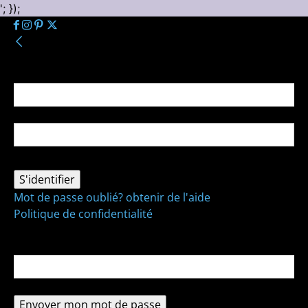
'; });
Se connecter
Bienvenue ! Connectez-vous à votre compte :
votre nom d'utilisateur
votre mot de passe
Mot de passe oublié? obtenir de l'aide
Politique de confidentialité
Récupération de mot de passe
Récupérer votre mot de passe
votre email