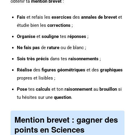
obtenir ta
mention brevet
:
Fais
et refais les
exercices
des
annales de brevet
et
étudie bien les
corrections
;
Organise
et
souligne
tes
réponses
;
Ne fais pas
de
rature
ou de blanc ;
Sois très précis
dans tes
raisonnements
;
Réalise
des
figures géométriques
et des
graphiques
propres et lisibles ;
Pose
tes
calculs
et ton
raisonnement
au
brouillon
si
tu hésites sur une
question
.
Mention brevet : gagner des
points en Sciences