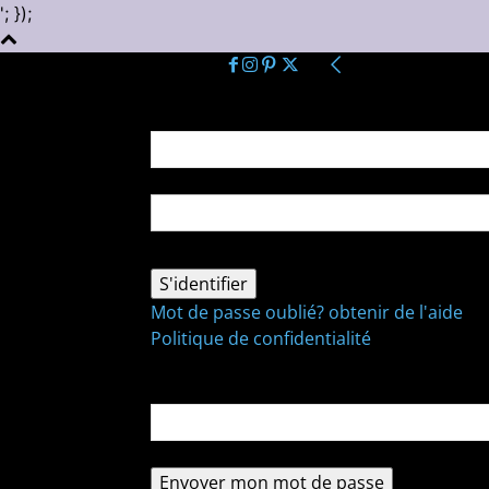
'; });
Se connecter
Bienvenue ! Connectez-vous à votre comp
votre nom d'utilisateur
votre mot de passe
Mot de passe oublié? obtenir de l'aide
Politique de confidentialité
Récupération de mot de passe
Récupérer votre mot de passe
votre email