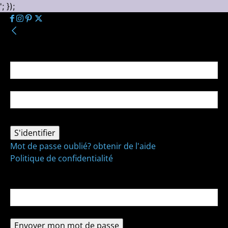
'; });
Se connecter
Bienvenue ! Connectez-vous à votre compte :
votre nom d'utilisateur
votre mot de passe
Mot de passe oublié? obtenir de l'aide
Politique de confidentialité
Récupération de mot de passe
Récupérer votre mot de passe
votre email