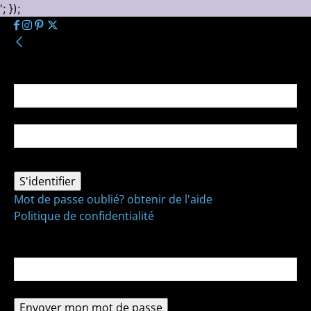
'; });
Se connecter
Bienvenue ! Connectez-vous à votre compte :
votre nom d'utilisateur
votre mot de passe
Mot de passe oublié? obtenir de l'aide
Politique de confidentialité
Récupération de mot de passe
Récupérer votre mot de passe
votre email