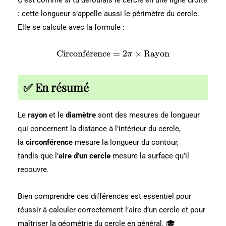
\
: cette longueur s’appelle aussi le périmètre du cercle.
ti
Elle se calcule avec la formule :
m
es
\
\
Circonf
ˊ
e
rence
=
2
×
Rayon
π
te
te
x
x
t
t
✅ En résumé
{
{
R
C
a
Le
rayon
et le
diamètre
sont des mesures de longueur
ir
y
c
qui concernent la distance à l’intérieur du cercle,
o
o
la
circonférence
mesure la longueur du contour,
n
n
}
tandis que l’
aire d’un cercle
mesure la surface qu’il
fé
re
recouvre.
n
c
Bien comprendre ces différences est essentiel pour
e
réussir à calculer correctement l’aire d’un cercle et pour
}
=
maîtriser la géométrie du cercle en général. 🎓