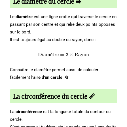
Le diamètre du cercle
➡️
Le
diamètre
est une ligne droite qui traverse le cercle en
passant par son centre et qui relie deux points opposés
sur le bord.
Il est toujours égal au double du rayon, donc :
\
Diam
ˋ
e
tre
=
2
×
Rayon
te
x
Connaître le diamètre permet aussi de calculer
t
facilement l’
aire d’un cercle
{
. 🔄
D
ia
La circonférence du cercle
📏
m
èt
re
La
circonférence
est la longueur totale du contour du
}
=
cercle.
2
C’est comme si tu déroulais le cercle en une ligne droite