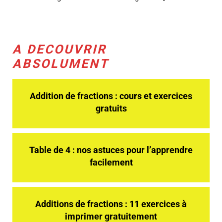
2
\
pi
\
A DECOUVRIR
ti
m
ABSOLUMENT
es
\
te
Addition de fractions : cours et exercices
x
gratuits
t
{
R
a
Table de 4 : nos astuces pour l’apprendre
y
facilement
o
n
}
Additions de fractions : 11 exercices à
imprimer gratuitement