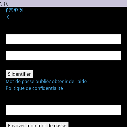
'; });
Se connecter
Bienvenue ! Connectez-vous à votre compte :
votre nom d'utilisateur
votre mot de passe
Mot de passe oublié? obtenir de l'aide
Politique de confidentialité
Récupération de mot de passe
Récupérer votre mot de passe
votre email