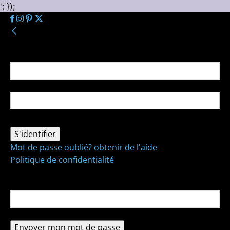
'; });
Se connecter
Bienvenue ! Connectez-vous à votre compte :
votre nom d'utilisateur
votre mot de passe
Mot de passe oublié? obtenir de l'aide
Politique de confidentialité
Récupération de mot de passe
Récupérer votre mot de passe
votre email