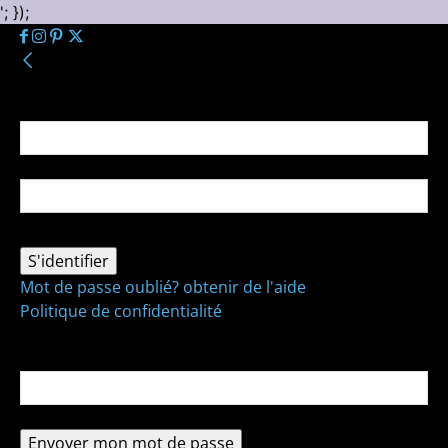
'; });
Se connecter
Bienvenue ! Connectez-vous à votre compte :
votre nom d'utilisateur
votre mot de passe
Mot de passe oublié? obtenir de l'aide
Politique de confidentialité
Récupération de mot de passe
Récupérer votre mot de passe
votre email