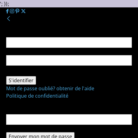
'; });
Se connecter
Bienvenue ! Connectez-vous à votre compte :
votre nom d'utilisateur
votre mot de passe
Mot de passe oublié? obtenir de l'aide
Politique de confidentialité
Récupération de mot de passe
Récupérer votre mot de passe
votre email